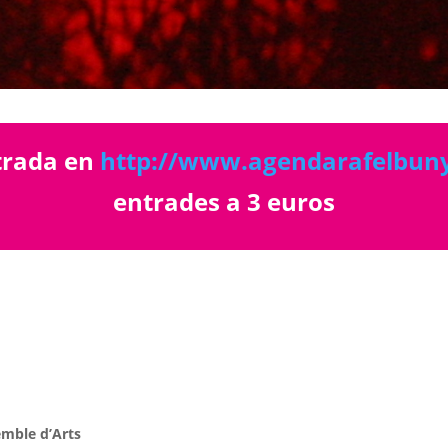
trada en
http://www.agendarafelbuny
entrades a 3 euros
emble d’Arts