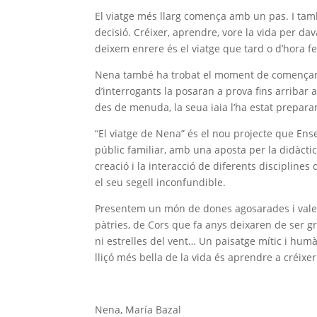
El viatge més llarg comença amb un pas. I ta
decisió. Créixer, aprendre, vore la vida per dav
deixem enrere és el viatge que tard o d’hora fe
Nena també ha trobat el moment de començar 
d’interrogants la posaran a prova fins arribar
des de menuda, la seua iaia l’ha estat prepara
“El viatge de Nena” és el nou projecte que Ens
públic familiar, amb una aposta per la didàctic
creació i la interacció de diferents disciplines 
el seu segell inconfundible.
Presentem un món de dones agosarades i vale
pàtries, de Cors que fa anys deixaren de ser gr
ni estrelles del vent… Un paisatge mític i hu
lliçó més bella de la vida és aprendre a créixer
Nena, María Bazal