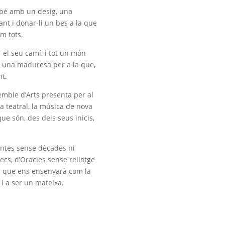
mbé amb un desig, una
ant i donar-li un bes a la que
m tots.
el seu camí, i tot un món
 a una maduresa per a la que,
nt.
emble d’Arts presenta per al
a teatral, la música de nova
que són, des dels seus inicis,
ntes sense dècades ni
ecs, d’Oracles sense rellotge
mà que ens ensenyarà com la
 i a ser un mateixa.