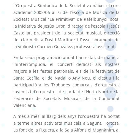
L’Orquestra Simfònica de la Societat va nàixer el curs
acadèmic 2005/06 al sí de l’Escola de Música de la
Societat Musical “La Primitiva” de Rafelbunyol, sota
la iniciativa de Jesús Orón, director de l’escola i Jesús
Castellar, president de la societat musical, direcció
del clarinetista David Martínez i l’assessorament de
la violinista Carmen Gonzàlez, professora assistent.
En la seua programació anual han estat, de manera
ininterrompuda, el concert dedicat als nostres
majors a les festes patronals, els de la festivitat de
Santa Cecília, el de Nadal o Any Nou, el d’estiu i la
participació a les Trobades comarcals d’orquestres
juvenils i d’orquestres de corda de l’Horta Nord de la
Federació de Societats Musicals de la Comunitat
Valenciana.
A més a més, al llarg dels anys l’orquestra ha portat
a terme altres activitats musicals a Sagunt, Tortosa,
La font de la Figuera, a la Sala Alfons el Magnànim, al