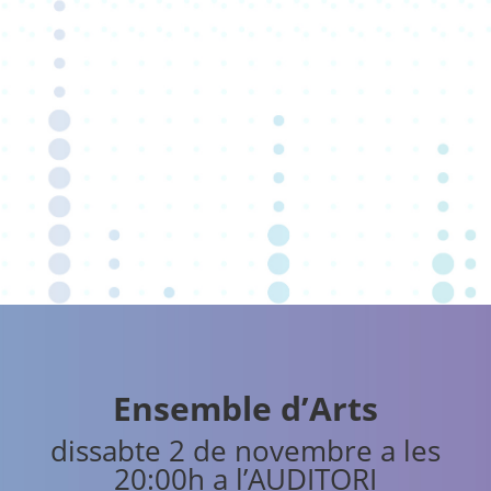
Ensemble d’Arts
dissabte 2 de novembre a les
20:00h a l’AUDITORI