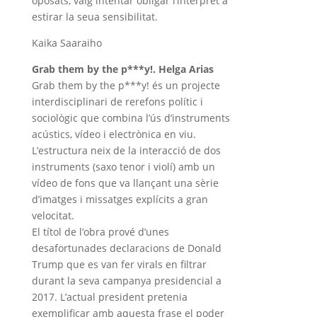
oposats, vaig intentar obligar l’intèrpret a
estirar la seua sensibilitat.
Kaika Saaraiho
Grab them by the p***y!. Helga Arias
Grab them by the p***y! és un projecte
interdisciplinari de rerefons polític i
sociològic que combina l’ús d’instruments
acústics, vídeo i electrònica en viu.
L’estructura neix de la interacció de dos
instruments (saxo tenor i violí) amb un
vídeo de fons que va llançant una sèrie
d’imatges i missatges explícits a gran
velocitat.
El títol de l’obra prové d’unes
desafortunades declaracions de Donald
Trump que es van fer virals en filtrar
durant la seva campanya presidencial a
2017. L’actual president pretenia
exemplificar amb aquesta frase el poder