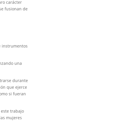
aro carácter
 se fusionan de
de instrumentos
lanzando una
ltrarse durante
ión que ejerce
como si fueran
e este trabajo
 las mujeres