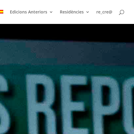
Edicions Anteriors
Residències
re_cre@