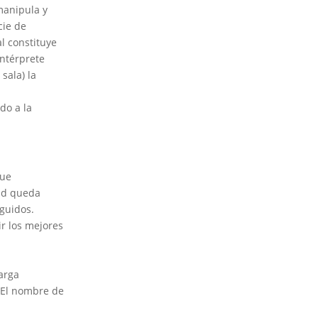
manipula y
cie de
al constituye
intérprete
sala) la
do a la
que
dad queda
eguidos.
ir los mejores
arga
 El nombre de