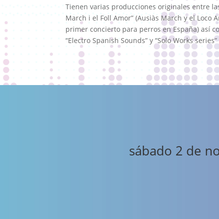
Tienen varias producciones originales entre l
March i el Foll Amor” (Ausiàs March y el Loco A
primer concierto para perros en España) así c
“Electro Spanish Sounds” y “Solo Works series”
sábado 2 de n