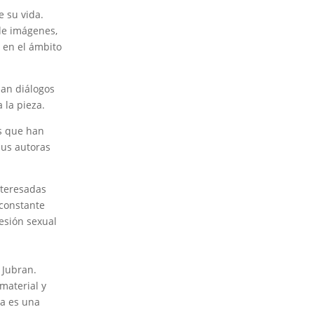
e su vida.
e imágenes,
en el ámbito
an diálogos
 la pieza.
es que han
sus autoras
nteresadas
 constante
esión sexual
 Jubran.
material y
la es una