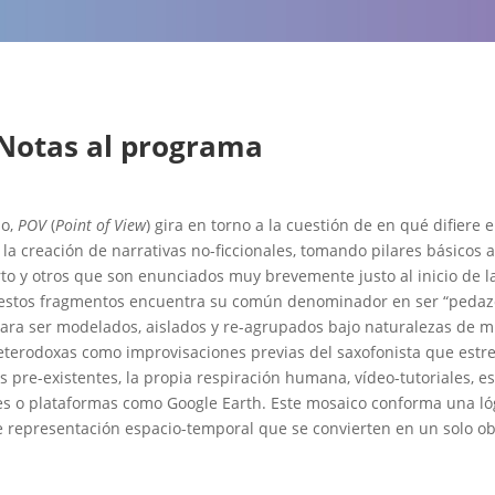
Notas al programa
no,
POV
(
Point of View
) gira en torno a la cuestión de en qué difiere e
 la creación de narrativas no-ficcionales, tomando pilares básicos 
rto y otros que son enunciados muy brevemente justo al inicio de l
de estos fragmentos encuentra su común denominador en ser “pedaz
para ser modelados, aislados y re-agrupados bajo naturalezas de m
eterodoxas como improvisaciones previas del saxofonista que estre
 pre-existentes, la propia respiración humana, vídeo-tutoriales, e
es o plataformas como Google Earth. Este mosaico conforma una lóg
e representación espacio-temporal que se convierten en un solo ob