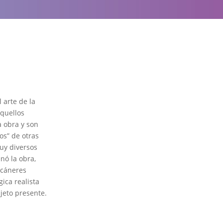
l arte de la
aquellos
a obra y son
os” de otras
uy diversos
nó la obra,
scáneres
ica realista
jeto presente.