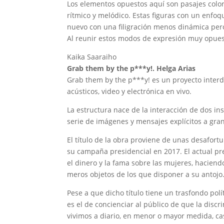
Los elementos opuestos aquí son pasajes colorí
rítmico y melódico. Estas figuras con un enfo
nuevo con una filigración menos dinámica per
Al reunir estos modos de expresión muy opuestos
Kaika Saaraiho
Grab them by the p***y!. Helga Arias
Grab them by the p***y! es un proyecto interdi
acústicos, video y electrónica en vivo.
La estructura nace de la interacción de dos in
serie de imágenes y mensajes explícitos a gra
El título de la obra proviene de unas desafor
su campaña presidencial en 2017. El actual pr
el dinero y la fama sobre las mujeres, haciend
meros objetos de los que disponer a su antojo
Pese a que dicho título tiene un trasfondo polí
es el de concienciar al público de que la disc
vivimos a diario, en menor o mayor medida, c