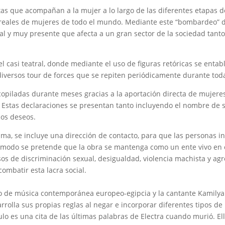
tas que acompañan a la mujer a lo largo de las diferentes etapas d
s reales de mujeres de todo el mundo. Mediante este “bombardeo” d
l y muy presente que afecta a un gran sector de la sociedad tanto 
casi teatral, donde mediante el uso de figuras retóricas se entabl
diversos tour de forces que se repiten periódicamente durante toda
ecopiladas durante meses gracias a la aportación directa de mujer
 Estas declaraciones se presentan tanto incluyendo el nombre de 
ios deseos.
ma, se incluye una dirección de contacto, para que las personas i
e modo se pretende que la obra se mantenga como un ente vivo en
sos de discriminación sexual, desigualdad, violencia machista y agr
ombatir esta lacra social.
po de música contemporánea europeo-egipcia y la cantante Kamilya
rrolla sus propias reglas al negar e incorporar diferentes tipos de 
tulo es una cita de las últimas palabras de Electra cuando murió. El