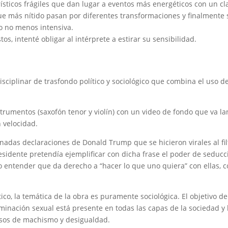
sticos frágiles que dan lugar a eventos más energéticos con un cl
que más nítido pasan por diferentes transformaciones y finalmente
o no menos intensiva.
, intenté obligar al intérprete a estirar su sensibilidad.
sciplinar de trasfondo político y sociológico que combina el uso 
strumentos (saxofón tenor y violín) con un video de fondo que va 
n velocidad.
tunadas declaraciones de Donald Trump que se hicieron virales al fi
esidente pretendía ejemplificar con dicha frase el poder de seducc
o entender que da derecho a “hacer lo que uno quiera” con ellas, 
.
tico, la temática de la obra es puramente sociológica. El objetivo d
riminación sexual está presente en todas las capas de la sociedad y
asos de machismo y desigualdad.