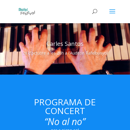
Carles Santos
28 d’octubre a les 20h a l’Auditori Rafelbunyol
PROGRAMA DE
CONCERT
“No al no”