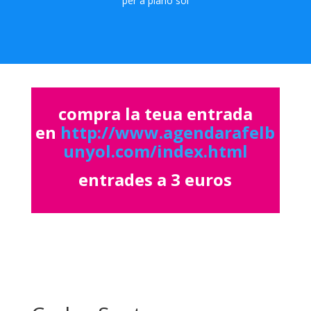
per a piano sol
compra la teua entrada
en
http://www.agendarafelb
unyol.com/index.html
entrades a 3 euros