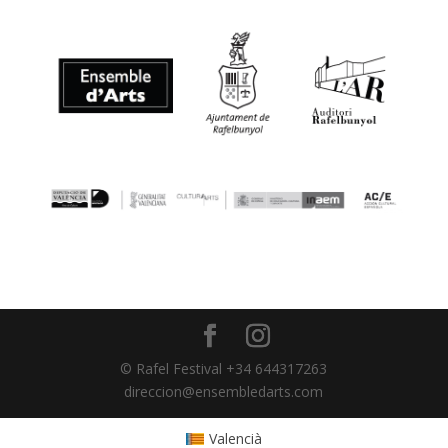
© Rafel Festival +34 644317263
direccion@ensembledarts.com
Valencià