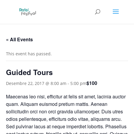
« All Events
This event has passed.
Guided Tours
$100
Desembre 22, 2017 @ 8:00 am
-
5:00 pm
Maecenas leo nisi, efficitur at felis sit amet, lacinia auctor
quam. Aliquam euismod pretium mattis. Aenean
sollicitudin orci non orci gravida ullamcorper. Duis utres
odios pellentesque, efficiturs odio vitae, aliquams arcu.
Sed pulvinar lacus at neque imperdiet lobortis. Phasellus
eget lectus rutrum, fringilla nibh ut, convallis orci. Quisque