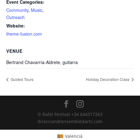
Event Categories:
Community
,
Music
,
Outreach
Website:
theme-fusion.com
VENUE
Bertrand Chavarría-Aldrete, guitarra
Guided Tours
Holiday Decoration Class
© Rafel Festival +34 644317263
direccion@ensembledarts.com
Valencià